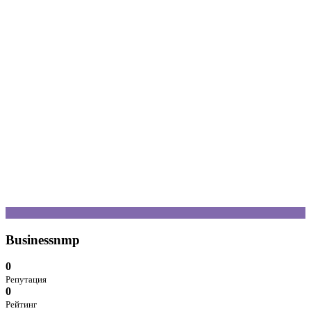
B
Businessnmp
0
Репутация
0
Рейтинг