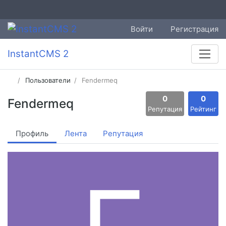
Войти
Регистрация
InstantCMS 2
Пользователи
Fendermeq
0
0
Fendermeq
Репутация
Рейтинг
Профиль
Лента
Репутация