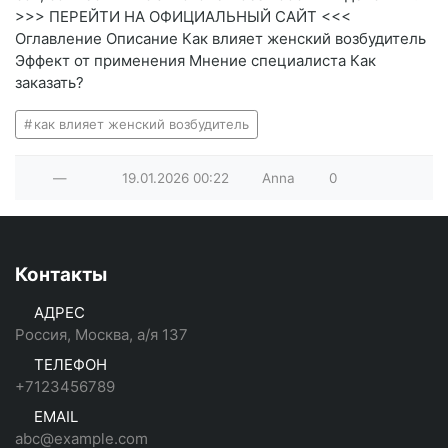
>>> ПЕРЕЙТИ НА ОФИЦИАЛЬНЫЙ САЙТ <<<
Оглавление Описание Как влияет женский возбудитель
Эффект от применения Мнение специалиста Как
заказать?
как влияет женский возбудитель
—
19.01.2026
00:22
Anna
0
Контакты
АДРЕС
Россия, Москва, а/я 137
ТЕЛЕФОН
+7123456789
EMAIL
abc@example.com