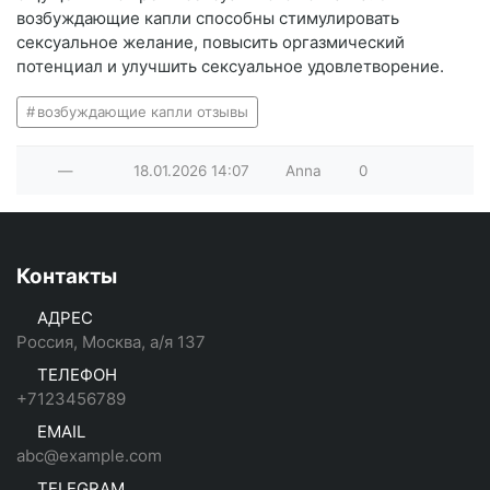
возбуждающие капли способны стимулировать
сексуальное желание, повысить оргазмический
потенциал и улучшить сексуальное удовлетворение.
возбуждающие капли отзывы
—
18.01.2026
14:07
Anna
0
Контакты
АДРЕС
Россия, Москва, а/я 137
ТЕЛЕФОН
+7123456789
EMAIL
abc@example.com
TELEGRAM