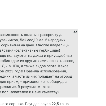
 возможность оплаты в рассрочку для
уванчиков, Деймос,10 мл. 5 народных
с сорняками на даче. Многие владельцы
действия (селективные гербициды)
аще пользуются на дачах и приусадебных
гербицидам из других химических классов,
-Д и МЦПА, а также видов осота. Какое
ов 2023 года! Правила использования,
дних, а часть из них попадает на огород
один прием, – применение гербицидов.
азвитие. В результате такого
м пользователей и цене качеству?
ого сорняка. Раундап пауер 22,5 гр на