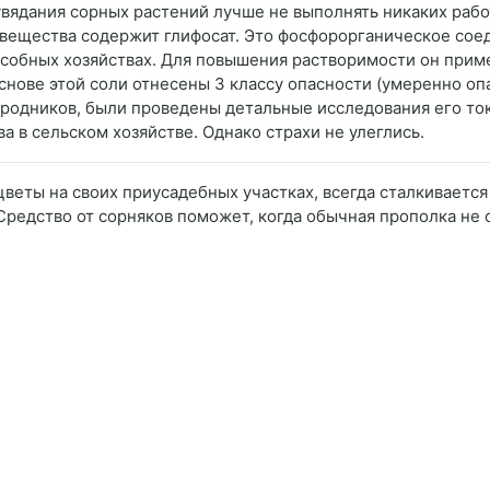
 увядания сорных растений лучше не выполнять никаких раб
 вещества содержит глифосат. Это фосфорорганическое соед
собных хозяйствах. Для повышения растворимости он приме
снове этой соли отнесены 3 классу опасности (умеренно оп
ородников, были проведены детальные исследования его то
 в сельском хозяйстве. Однако страхи не улеглись.
 цветы на своих приусадебных участках, всегда сталкиваетс
Средство от сорняков поможет, когда обычная прополка не 