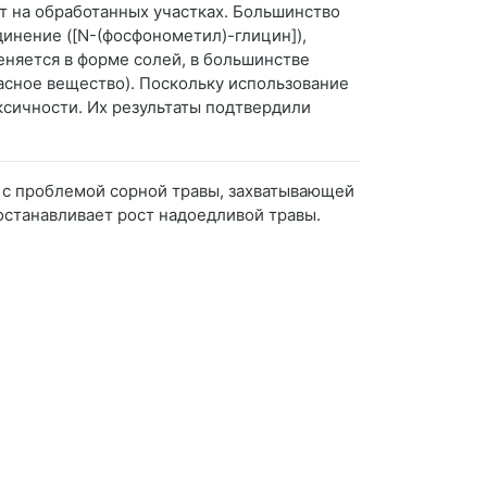
от на обработанных участках. Большинство
инение ([N-(фосфонометил)-глицин]),
няется в форме солей, в большинстве
асное вещество). Поскольку использование
ксичности. Их результаты подтвердили
я с проблемой сорной травы, захватывающей
останавливает рост надоедливой травы.