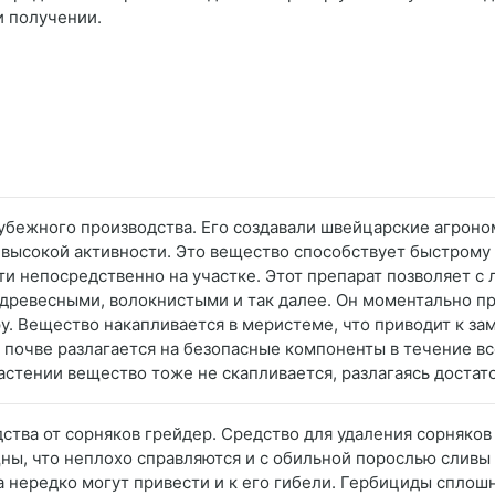
и получении.
рубежного производства. Его создавали швейцарские агроно
ысокой активности. Это вещество способствует быстрому и
и непосредственно на участке. Этот препарат позволяет с
ревесными, волокнистыми и так далее. Он моментально про
ру. Вещество накапливается в меристеме, что приводит к з
 почве разлагается на безопасные компоненты в течение вс
астении вещество тоже не скапливается, разлагаясь достат
едства от сорняков грейдер. Средство для удаления сорняко
ы, что неплохо справляются и с обильной порослью сливы и
а нередко могут привести и к его гибели. Гербициды сплош