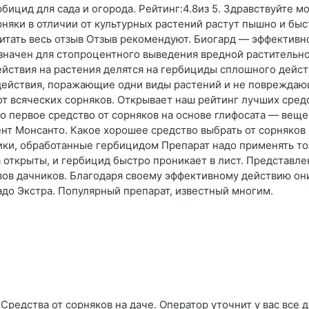
ербицид для сада и огорода. Рейтинг:4.8из 5. Здравствуйте м
рняки в отличии от культурных растений растут пышно и быс
итать весь отзыв Отзыв рекомендуют. Биогард — эффективно
значен для стопроцентного выведения вредной растительнос
ействия на растения делятся на гербициды сплошного дейст
действия, поражающие одни виды растений и не повреждающ
т всяческих сорняков. Открывает наш рейтинг лучших сред
 первое средство от сорняков на основе глифосата — веще
ент Монсанто. Какое хорошее средство выбрать от сорняков 
ки, обработанные гербицидом Препарат надо применять то
ца открыты, и гербицид быстро проникает в лист. Представ
в дачников. Благодаря своему эффективному действию они
адо Экстра. Популярный препарат, известный многим.
Средства от сорняков на даче. Оператор уточнит у вас все 