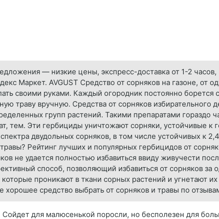
едложения — низкие цены, экспресс-доставка от 1-2 часов,
декс Маркет. AVGUST Средство от сорняков на газоне, от од
лать своими руками. Каждый огородник постоянно борется 
ную траву вручную. Средства от сорняков избирательного 
ределенных групп растений. Такими препаратами гораздо ч
ат, тем. Эти гербициды уничтожают сорняки, устойчивые к 
пектра двудольных сорняков, в том числе устойчивых к 2,4
 травы? Рейтинг лучших и популярных гербицидов от сорняк
ов не удается полностью избавиться ввиду живучести после
фективный способ, позволяющий избавиться от сорняков за 
которые проникают в ткани сорных растений и угнетают их р
е хорошее средство выбрать от сорняков и травы по отзыва
 Сойдет для малюсенькой поросли, но бесполезен для больш