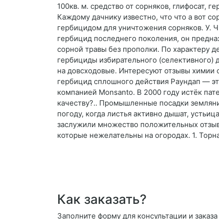
100кв. м. средство от сорняков, глифосат, г
Каждому дачнику известно, что что а вот со
гербицидом для уничтожения сорняков. У. Ч
гербицид последнего поколения, он предна
сорной травы без прополки. По характеру д
гербициды избирательного (селективного) 
на довсходовые. Интересуют отзывы химии о
гербицид сплошного действия Раундап — это
компанией Monsanto. В 2000 году истёк пат
качеству?.. Промышленные посадки земляни
погоду, когда листья активно дышат, устьи
заслужили множество положительных отзыво
которые нежелательны на огородах. 1. Торн
Как заказать?
Заполните форму для консультации и заказа 