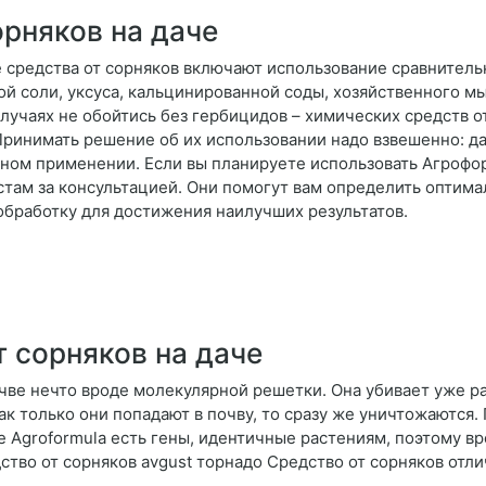
орняков на даче
 средства от сорняков включают использование сравнитель
й соли, уксуса, кальцинированной соды, хозяйственного мы
случаях не обойтись без гербицидов – химических средств о
Принимать решение об их использовании надо взвешенно: 
ьном применении. Если вы планируете использовать Агрофо
там за консультацией. Они помогут вам определить оптимал
обработку для достижения наилучших результатов.
 сорняков на даче
очве нечто вроде молекулярной решетки. Она убивает уже ра
как только они попадают в почву, то сразу же уничтожаются
ве Agroformula есть гены, идентичные растениям, поэтому вр
дство от сорняков avgust торнадо Средство от сорняков отл