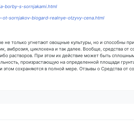
ja-borby-s-sornjakami.html
vo-ot-sornjakov-biogard-realnye-otzyvy-cena.html
е не только угнетают овощные культуры, но и способны пр
ик, амброзия, циклохена и так далее. Вообще, средства от 
либо растворов. При этом их действие может быть сплошны
льность, произрастающую на определенной площади грунта
и этом сохраняются в полной мере. Отзывы о Средства от с