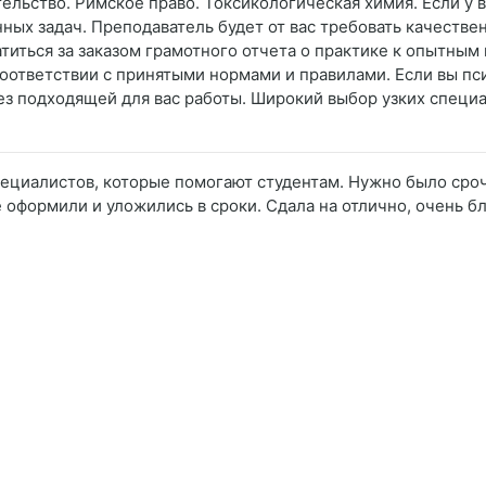
ьство. Римское право. Токсикологическая химия. Если у вас
ных задач. Преподаватель будет от вас требовать качестве
атиться за заказом грамотного отчета о практике к опытны
 соответствии с принятыми нормами и правилами. Если вы п
 без подходящей для вас работы. Широкий выбор узких спец
ециалистов, которые помогают студентам. Нужно было срочн
ё оформили и уложились в сроки. Сдала на отлично, очень б