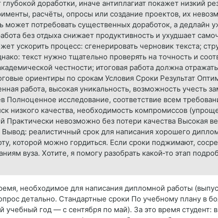
 глубокой доработки, иначе антиплагиат покажет низкий ре
рименты, расчёты, опросы или создание проектов, их невоз
ь может потребовать существенных доработок, а дедлайн у
абота без отдыха снижает продуктивность и ухудшает само
жет ускорить процесс: сгенерировать черновик текста; ст
днако: текст нужно тщательно проверять на точность и соот
кадемической честности; итоговая работа должна отражать
оговые ориентиры по срокам Условия Сроки Результат Оптим
енная работа, высокая уникальность, возможность учесть з
ев Полноценное исследование, соответствие всем требовани
иск низкого качества, необходимость компромиссов (упрощ
ней Практически невозможно без потери качества Высокая в
те Вывод: реалистичный срок для написания хорошего диплом
ту, которой можно гордиться. Если сроки поджимают, сосре
ниям вуза. Хотите, я помогу разобрать какой‑то этап подр
ремя, необходимое для написания дипломной работы (выпус
опрос детально. Стандартные сроки По учебному плану в б
й учебный год — с сентября по май). За это время студент: