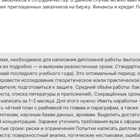
ших приглашенных заказчиков на биржу. Финансы и кредит
емя, необходимое для написания дипломной работы (выпуск
м их подробно — и выясним реалистичные сроки. Стандартн
 май последнего учебного года). Это оптимальный период: о
провести исследование (теоретическое и/или практическое)
дителя; подготовиться к защите. Средний объём работы: ба
иста, списка литературы и приложений). Сокращённые сроки
написать за 1–2 месяца. Для этого нужно: Иметь наработки
ь чёткий план с разбивкой по главам и параграфам, а также
иотекам, научным базам данных, архивам. Выделить достат
й концентрации. Заранее уточнить требования вуза к офор
жатые сроки: риски и ограничения Попытки написать диплом 
кста: поверхностный анализ, логические нестыковки, ошиб