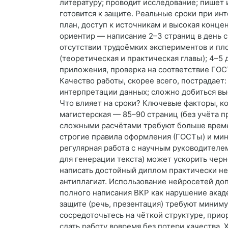
литературу; проводит исследование; пишет 
готовится к защите. Реальные сроки при инт
план, доступ к источникам и высокая конце
ориентир — написание 2–3 страниц в день 
отсутствии трудоёмких экспериментов и пл
(теоретическая и практическая главы); 4–5
приложения, проверка на соответствие ГОСТ
Качество работы, скорее всего, пострадает:
интерпретации данных; сложно добиться вы
Что влияет на сроки? Ключевые факторы, ко
магистерская — 85–90 страниц (без учёта 
сложными расчётами требуют больше времен
строгие правила оформления (ГОСТы) и мини
регулярная работа с научным руководителе
для генерации текста) может ускорить черн
написать достойный диплом практически н
антиплагиат. Использование нейросетей до
полного написания ВКР как нарушение акаде
защите (речь, презентация) требуют миниму
сосредоточьтесь на чёткой структуре, при
сдать работу вовремя без потери качества. 