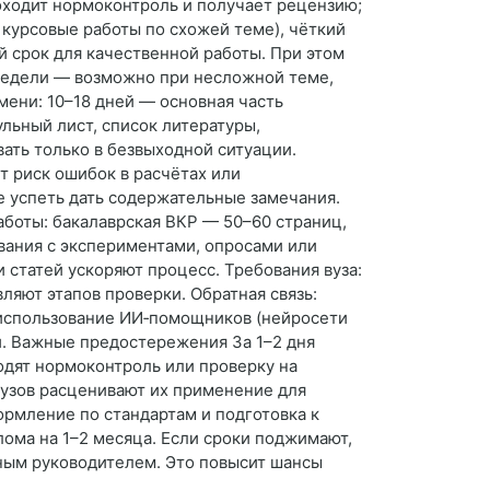
роходит нормоконтроль и получает рецензию;
, курсовые работы по схожей теме), чёткий
й срок для качественной работы. При этом
 недели — возможно при несложной теме,
ени: 10–18 дней — основная часть
льный лист, список литературы,
вать только в безвыходной ситуации.
ёт риск ошибок в расчётах или
е успеть дать содержательные замечания.
аботы: бакалаврская ВКР — 50–60 страниц,
вания с экспериментами, опросами или
статей ускоряют процесс. Требования вуза:
ляют этапов проверки. Обратная связь:
 использование ИИ‑помощников (нейросети
и. Важные предостережения За 1–2 дня
дят нормоконтроль или проверку на
вузов расценивают их применение для
ормление по стандартам и подготовка к
лома на 1–2 месяца. Если сроки поджимают,
чным руководителем. Это повысит шансы