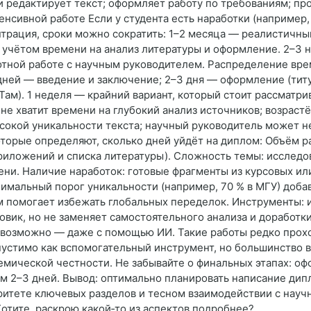
и редактирует текст; оформляет работу по требованиям; п
енсивной работе Если у студента есть наработки (например
нтрация, сроки можно сократить: 1–2 месяца — реалистичны
с учётом времени на анализ литературы и оформление. 2–3
отной работе с научным руководителем. Распределение врем
 дней — введение и заключение; 2–3 дня — оформление (титу
ам). 1 неделя — крайний вариант, который стоит рассматри
 не хватит времени на глубокий анализ источников; возраст
сокой уникальности текста; научный руководитель может н
торые определяют, сколько дней уйдёт на диплом: Объём р
приложений и списка литературы). Сложность темы: исследо
и. Наличие наработок: готовые фрагменты из курсовых или 
мальный порог уникальности (например, 70 % в МГУ) добав
м помогает избежать глобальных переделок. Инструменты:
овик, но не заменяет самостоятельного анализа и доработк
евозможно — даже с помощью ИИ. Такие работы редко прохо
пустимо как вспомогательный инструмент, но большинство 
мической честности. Не забывайте о финальных этапах: оф
м 2–3 дней. Вывод: оптимально планировать написание дип
оритете ключевых разделов и тесном взаимодействии с нау
Хотите, раскрою какой‑то из аспектов подробнее?