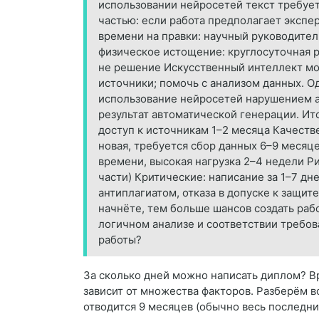
использовании нейросетей текст требует
частью: если работа предполагает экспе
времени на правки: научный руководител
физическое истощение: круглосуточная р
не решение Искусственный интеллект мо
источники; помочь с анализом данных. О
использование нейросетей нарушением а
результат автоматической генерации. Ит
доступ к источникам 1–2 месяца Качеств
новая, требуется сбор данных 6–9 месяц
времени, высокая нагрузка 2–4 недели Р
части) Критические: написание за 1–7 д
антиплагиатом, отказа в допуске к защи
начнёте, тем больше шансов создать рабо
логичном анализе и соответствии требова
работы?
За сколько дней можно написать диплом? В
зависит от множества факторов. Разберём в
отводится 9 месяцев (обычно весь последни