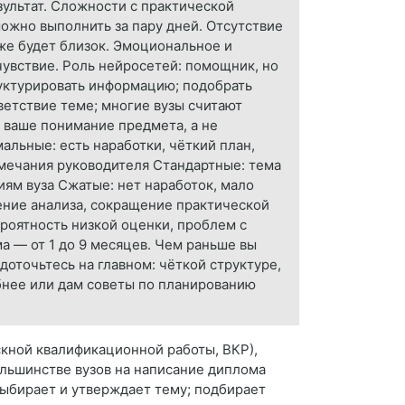
зультат. Сложности с практической
можно выполнить за пару дней. Отсутствие
же будет близок. Эмоциональное и
чувствие. Роль нейросетей: помощник, но
руктурировать информацию; подобрать
ветствие теме; многие вузы считают
 ваше понимание предмета, а не
альные: есть наработки, чёткий план,
амечания руководителя Стандартные: тема
ям вуза Сжатые: нет наработок, мало
ение анализа, сокращение практической
ероятность низкой оценки, проблем с
а — от 1 до 9 месяцев. Чем раньше вы
доточьтесь на главном: чёткой структуре,
обнее или дам советы по планированию
кной квалификационной работы, ВКР),
ольшинстве вузов на написание диплома
 выбирает и утверждает тему; подбирает