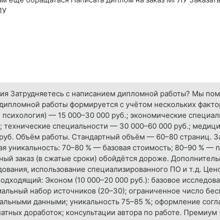
ПУ
овия Затрудняетесь с написанием дипломной работы? Мы по
ь дипломной работы формируется с учётом нескольких факт
 психология) — 15 000–30 000 руб.; экономические специал
; технические специальности — 30 000–60 000 руб.; медици
 руб. Объём работы. Стандартный объём — 60–80 страниц. 
ая уникальность: 70–80 % — базовая стоимость; 80–90 % — 
ный заказ (в сжатые сроки) обойдётся дороже. Дополнител
ования, использование специализированного ПО и т. д. Це
дходящий: Эконом (10 000–20 000 руб.): базовое исследова
льный набор источников (20–30); ограниченное число бесп
ктуальными данными; уникальность 75–85 %; оформление сог
латных доработок; консультации автора по работе. Премиум 