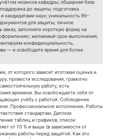
учётом нюансов кафедры; обширная база
 поддержка до защиты; подготовка
 и кандидатами наук; уникальность 95–
 документов для защиты; личное
 заказ, заполните короткую форму на
 и оформлению; желаемый срок выполнения;
рантируем конфиденциальность,
ам — и освободите время для более
и, от которого зависит итоговая оценка и
уру, провести исследования, грамотно
 самостоятельную работу, есть
омия времени. Вы освобождаете себя от
мещающих учёбу с работой. Соблюдение
мени. Профессиональное исполнение. Работы
ответствие стандартам. Диплом
ление таблиц и графиков, список
яет от 70 % и выше (в зависимости от
ержанию работы перед защитой. Как это