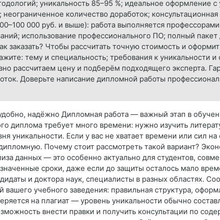
одологий; уникальность 85–95 %; идеальное оформление с 
; неограниченное количество доработок; консультационная
000–100 000 руб. и выше): работа выполняется профессорами
аний; использование профессионального ПО; полный пакет
к заказать? Чтобы рассчитать точную стоимость и оформить
кажите: тему и специальность; требования к уникальности
но рассчитаем цену и подберём подходящего эксперта. Га
оток. Доверьте написание дипломной работы профессионал
удобно, надёжно Дипломная работа — важный этап в обучени
ого диплома требует много времени: нужно изучить литерат
ня уникальности. Если у вас не хватает времени или сил на
дипломную. Почему стоит рассмотреть такой вариант? Экон
лиза данных — это особенно актуально для студентов, сов
бозначенные сроки, даже если до защиты осталось мало вре
дидаты и доктора наук, специалисты в разных областях. Со
 вашего учебного заведения: правильная структура, оформ
веряется на плагиат — уровень уникальности обычно составл
Возможность внести правки и получить консультации по сод