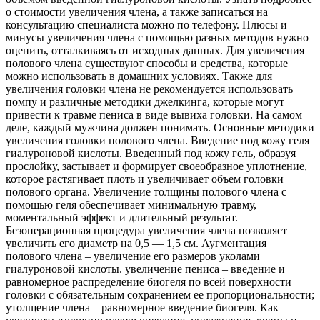
о стоимости увеличения члена, а также записаться на
консультацию специалиста можно по телефону. Плюсы и
минусы увеличения члена с помощью разных методов нужно
оценить, отталкиваясь от исходных данных. Для увеличения
полового члена существуют способы и средства, которые
можно использовать в домашних условиях. Также для
увеличения головки члена не рекомендуется использовать
помпу и различные методики джелкинга, которые могут
привести к травме пениса в виде вывиха головки. На самом
деле, каждый мужчина должен понимать. Основные методики
увеличения головки полового члена. Введение под кожу геля
гиалуроновой кислоты. Введенный под кожу гель, образуя
прослойку, застывает и формирует своеобразное уплотнение,
которое растягивает плоть и увеличивает объем головки
полового органа. Увеличение толщины полового члена с
помощью геля обеспечивает минимальную травму,
моментальный эффект и длительный результат.
Безоперационная процедура увеличения члена позволяет
увеличить его диаметр на 0,5 — 1,5 см. Аугментация
полового члена – увеличение его размеров уколами
гиалуроновой кислоты. увеличение пениса – введение и
равномерное распределение биогеля по всей поверхности
головки с обязательным сохранением ее пропорциональности;
утолщение члена – равномерное введение биогеля. Как