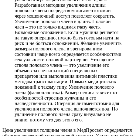
Разработанная методика увеличения длины
полового члена посредством лигаментотомии
через мошоночный доступ позволяет сократить.
Увеличение полового члена в длину. Половой
член – это не только видимая глазу часть.
Возможные осложнения. Если мужчина решается
на такую операцию, нужно быть готовым идти на
риск и не бояться осложнений. Желание увеличить
размеры полового члена в эрегированном
состоянии чаще всего определяется особенностями
сексуальности половой партнерши. Утолщение
ствола полового члена — это увеличение его
объемов за счет инъекций специальных
препаратов или выполнения интимной пластики
методом трансплантации. Прямых медицинских
показаний к такому типу. Увеличение полового
члена (фаллопластика). Размер пениса зависит от
особенностей строения мужчины и его
наследственности. Операция лигаментотомия для
увеличения полового члена выполняется под. Но
удлинение полового члена сразу визуально не
видно, потому что для этого его.
Цена увеличения толщины члена в МедПросвет определяется
объемом введенной гиалуроновой кислоты. Узнать подробнее