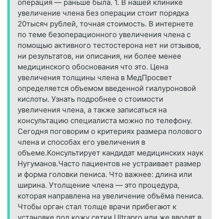
операция — раньше была. 1. В нашей клинике
увеличение члена без операции стоит порядка
20тысяч рублей, точная стоимость. В интернете
по теме безоперационного увеличения члена с
помощью активного тестостерона нет ни отзывов,
ни результатов, ни описания, ни более менее
медицинского обоснования что это. Цена
увеличения толщины члена в МедПросвет
определяется объемом введенной гиалуроновой
кислоты. Узнать подробнее о стоимости
увеличения члена, а также записаться на
консультацию специалиста можно по телефону.
Сегодня поговорим о критериях размера полового
члена и способах его увеличения в
объеме.Консультирует кандидат медицинских наук
Нугуманов.Часто пациентов не устраивает размер
и форма головки пениса. Что важнее: длина или
ширина. Утолщение члена — это процедура,
которая направлена на увеличение объёма пениса.
Чтобы орган стал толще врачи прибегают к
установке под кожу сетки Ultrapro или же вводят в